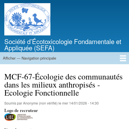
Aller
au
contenu
principal
Société d’Écotoxicologie Fondamentale et
Appliquée (SEFA)
Afficher — Navigation principale
Navigation
principale
Accueil
L’écotoxicologie en 1 clic
Structure
Colloque de la SEFA
Thèses, postdocs, stages et emplois
CVThèque
Actualités
Les formations
MCF-67-Écologie des communautés
dans les milieux anthropisés -
Ecologie Fonctionnelle
Soumis par
Anonyme (non vérifié)
le
mer 14/01/2026 - 14:30
Logo de recruteur