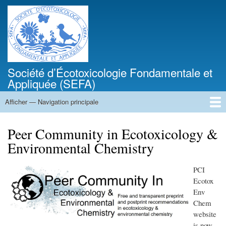
Aller
au
contenu
principal
Société d’Écotoxicologie Fondamentale et
Appliquée (SEFA)
Afficher — Navigation principale
Navigation
principale
Accueil
L’écotoxicologie en 1 clic
Structure
Colloque de la SEFA
Thèses, postdocs, stages et emplois
CVThèque
Actualités
Les formations
Peer Community in Ecotoxicology &
Environmental Chemistry
PCI
Ecotox
Env
Chem
website
is now