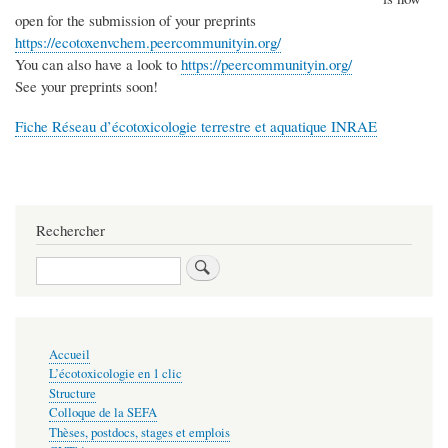
open for the submission of your preprints
https://ecotoxenvchem.peercommunityin.org/
You can also have a look to
https://peercommunityin.org/
See your preprints soon!
Fiche Réseau d’écotoxicologie terrestre et aquatique INRAE
Rechercher
Search
Navigation
Accueil
principale
L’écotoxicologie en 1 clic
Structure
Colloque de la SEFA
Thèses, postdocs, stages et emplois